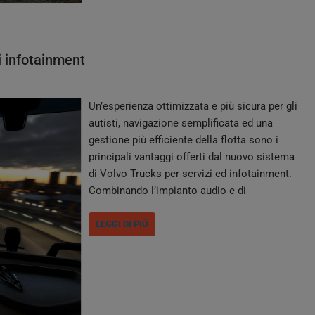
i infotainment
Un’esperienza ottimizzata e più sicura per gli
autisti, navigazione semplificata ed una
gestione più efficiente della flotta sono i
principali vantaggi offerti dal nuovo sistema
di Volvo Trucks per servizi ed infotainment.
Combinando l’impianto audio e di
intrattenimento presente in cabina con i
sistemi di navigazione e di gestione della
LEGGI DI PIÙ
flotta, Volvo Trucks ha creato un sistema
completamente integrato e…