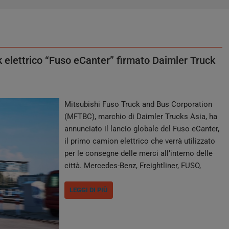
k elettrico “Fuso eCanter” firmato Daimler Truck
Mitsubishi Fuso Truck and Bus Corporation
(MFTBC), marchio di Daimler Trucks Asia, ha
annunciato il lancio globale del Fuso eCanter,
il primo camion elettrico che verrà utilizzato
per le consegne delle merci all’interno delle
città. Mercedes-Benz, Freightliner, FUSO,
Western Star o BharatBenz, stiamo parlando
di un’unica famiglia internazionale, quella
LEGGI DI PIÙ
della Daimler Trucks, il più grande produttore
di autocarri. Dopo Tesla…