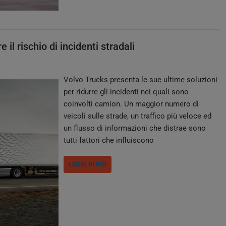
e il rischio di incidenti stradali
Volvo Trucks presenta le sue ultime soluzioni
per ridurre gli incidenti nei quali sono
coinvolti camion. Un maggior numero di
veicoli sulle strade, un traffico più veloce ed
un flusso di informazioni che distrae sono
tutti fattori che influiscono
considerevolmente sulla guida di ogni genere
di autoveicolo. D’altra parte, mai come oggi
LEGGI DI PIÙ
chi è al volante ha avuto l’opportunità di…