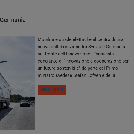
a-Germania
Mobilità e strade elettriche al centro di una
nuova collaborazione tra Svezia e Germania
sul fronte dell’innovazione. L’annuncio
congiunto di “Innovazione e cooperazione per
un futuro sostenibile” da parte del Primo
ministro svedese Stefan Löfven e della
cancelliera Angela Merkel mira a rafforzare la
competitività dei due Paesi in ambito
LEGGI DI PIÙ
economico, tecnologico ed in materia di
sostenibilità. Uno dei punti…