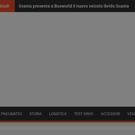
ticoli
Scania presenta a Busworld il nuovo veicolo ibrido Scania Int
Anas e Scania insieme per lo sviluppo di tecnologie smart ro
PNEUMATICI
STORIA
LOGISTICA
TEST DRIVE
ACCESSORI
VEIC